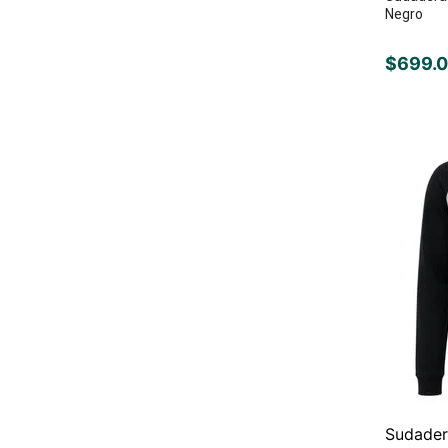
Negro
$
699
.
0
Sudader