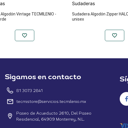
as
Sudaderas
 Algodón Vintage TECMILENIO -
Sudadera Algodón Zipper HAL
rde
unisex
Sigamos en contacto
Sí
81 3073 2841
tecmistore@servicios.tecmilenio.mx
Paseo de Acueducto 2610, Del Paseo
Residencial, 64909 Monterrey, N.L.