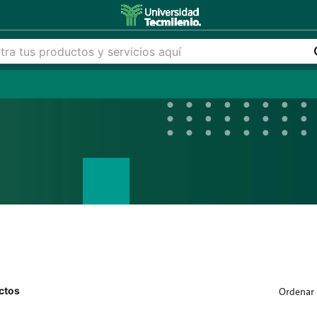
ctos
Ordenar