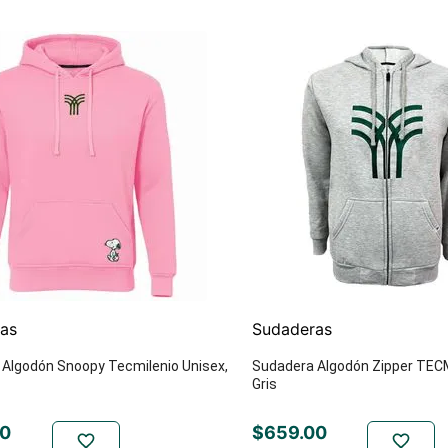
as
Sudaderas
Algodón Snoopy Tecmilenio Unisex,
Sudadera Algodón Zipper TECM
Gris
0
$
659
.
00