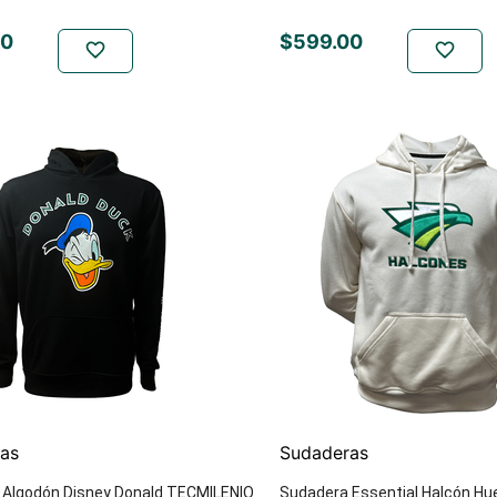
0
$
599
.
00
as
Sudaderas
 Algodón Disney Donald TECMILENIO
Sudadera Essential Halcón Hu