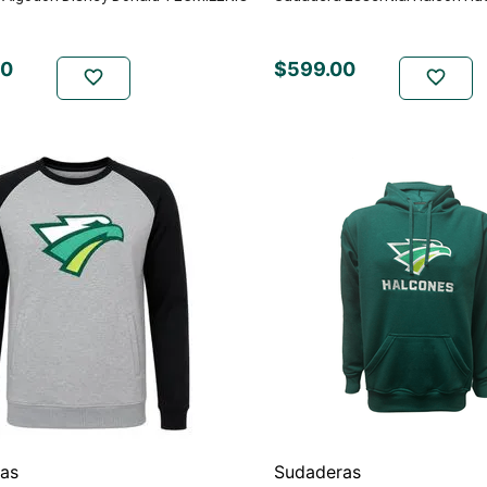
0
$
599
.
00
as
Sudaderas