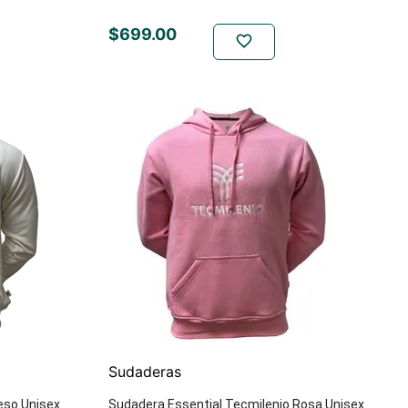
$
699
.
00
Sudaderas
eso Unisex
Sudadera Essential Tecmilenio Rosa Unisex