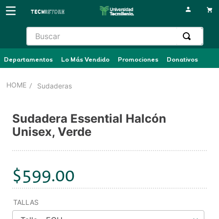
Buscar
Departamentos
Lo Más Vendido
Promociones
Donativos
Sudaderas
Sudadera Essential Halcón
Unisex, Verde
$
599
.
00
TALLAS