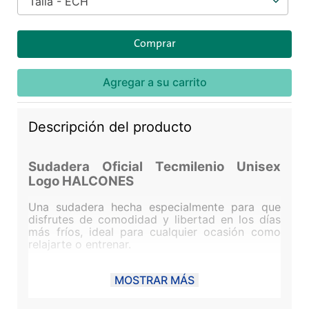
Talla - ECH
Comprar
Agregar a su carrito
Descripción del producto
Sudadera Oficial Tecmilenio Unisex
Logo HALCONES
Una sudadera hecha especialmente para que
disfrutes de comodidad y libertad en los días
más fríos, ideal para cualquier ocasión como
relajarte o entrenar.
Material: 65% Algodón 35% Poliéster
MOSTRAR MÁS
Tela con extra suavidad
Tela que conserva el calor
Manga larga