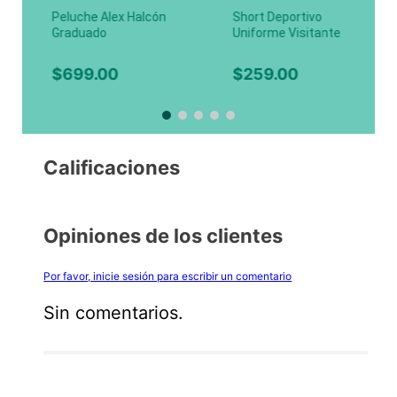
Peluche Alex Halcón
Short Deportivo
Graduado
Uniforme Visitante
HALCONES Varonil,
Limón
$
699
.
00
$
259
.
00
Calificaciones
Opiniones de los clientes
Por favor, inicie sesión para escribir un comentario
Sin comentarios.