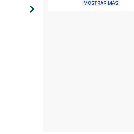
100% Poliéster.
MOSTRAR MÁS
Corte Masculino.
Manga corta.
Cuello Redondo.
Logo Halcones.