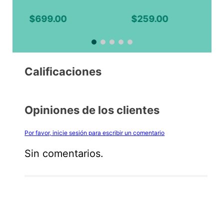
HALCONES Varonil,
Limón
$
699
.
00
$
259
.
00
Calificaciones
Opiniones de los clientes
Por favor, inicie sesión para escribir un comentario
Sin comentarios.