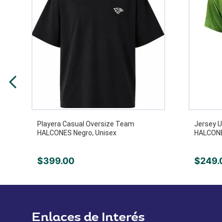
Playera Casual Oversize Team
Jersey U
HALCONES Negro, Unisex
HALCONE
$
399
.
00
$
249
.
Enlaces de Interés