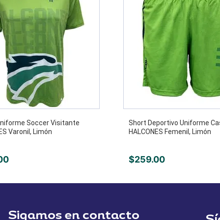
niforme Soccer Visitante
Short Deportivo Uniforme C
S Varonil, Limón
HALCONES Femenil, Limón
00
$
259
.
00
Sigamos en contacto
Sí