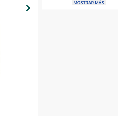
MOSTRAR MÁS
Confeccionada en algodón para
comodidad
Corte unisex ideal para uso diar
Logo Halcones al frente con dis
gráfico en la espalda
Color gris versátil y fácil de co
Un básico para la comunidad Halcone