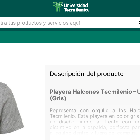
Descripción del producto
Playera Halcones Tecmilenio – 
(Gris)
Representa con orgullo a los Hal
Tecmilenio. Esta playera en color gri
un diseño limpio al frente con un
distintivo en la espalda, perfecta pa
al equipo dentro y fuera del campus.