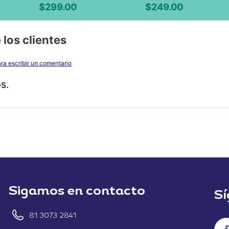
$
299
.
00
$
249
.
00
 los clientes
para escribir un comentario
s.
Sigamos en contacto
Sí
81 3073 2841