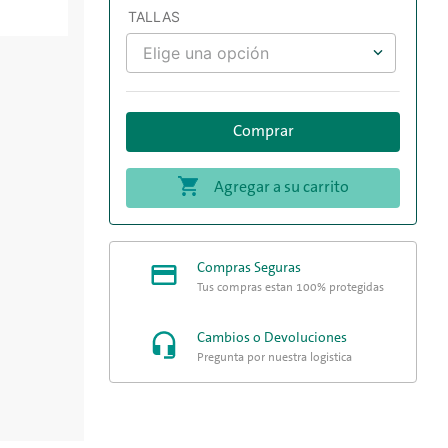
 mayor
TALLAS
io
Elige una opción
eño
mbinar
Comprar
s.
Agregar a su carrito
Compras Seguras
Tus compras están 100% protegidas
Cambios o Devoluciones
Pregunta por nuestra logística