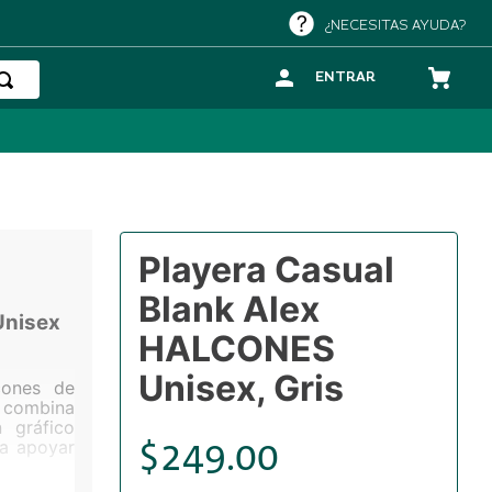
¿NECESITAS AYUDA?
ENTRAR
Playera Casual
Blank Alex
Unisex
HALCONES
Unisex, Gris
cones de
s combina
 gráfico
$
249
.
00
ra apoyar