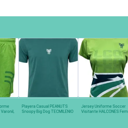
forme
Playera Casual PEANUTS
Jersey Uniforme Soccer
Varonil,
Snoopy Big Dog TECMILENIO
Visitante HALCONES Feme
Unisex, Verde
Limón