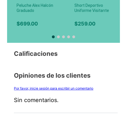
Peluche Alex Halcón
Short Deportivo
Graduado
Uniforme Visitante
HALCONES Varonil,
Limón
$
699
.
00
$
259
.
00
Calificaciones
Opiniones de los clientes
Por favor, inicie sesión para escribir un comentario
Sin comentarios.