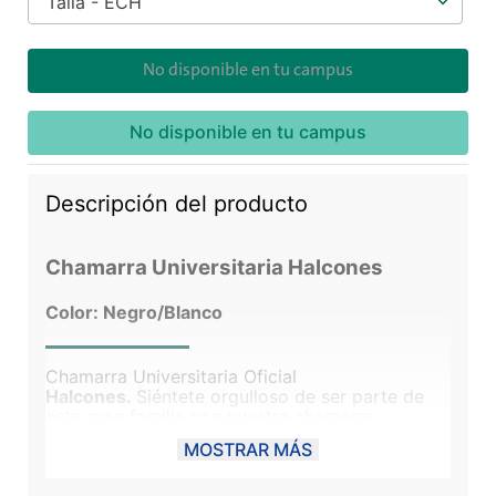
Talla - ECH
No disponible en tu campus
No disponible en tu campus
Descripción del producto
Chamarra Universitaria Halcones
Color: Negro/Blanco
Chamarra Universitaria Oficial
Halcones.
Siéntete orgulloso de ser parte de
esta gran familia con nuestra chamarra
universitaria, perfecta para protegerte del frío
MOSTRAR MÁS
en cualquier ocasión.
55% Algodón